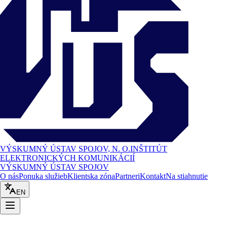
VÝSKUMNÝ ÚSTAV SPOJOV, N. O.
INŠTITÚT
ELEKTRONICKÝCH KOMUNIKÁCIÍ
VÝSKUMNÝ ÚSTAV SPOJOV
O nás
Ponuka služieb
Klientska zóna
Partneri
Kontakt
Na stiahnutie
EN