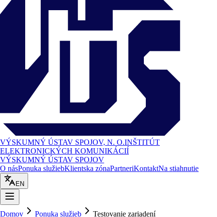
VÝSKUMNÝ ÚSTAV SPOJOV, N. O.
INŠTITÚT
ELEKTRONICKÝCH KOMUNIKÁCIÍ
VÝSKUMNÝ ÚSTAV SPOJOV
O nás
Ponuka služieb
Klientska zóna
Partneri
Kontakt
Na stiahnutie
EN
Domov
Ponuka služieb
Testovanie zariadení