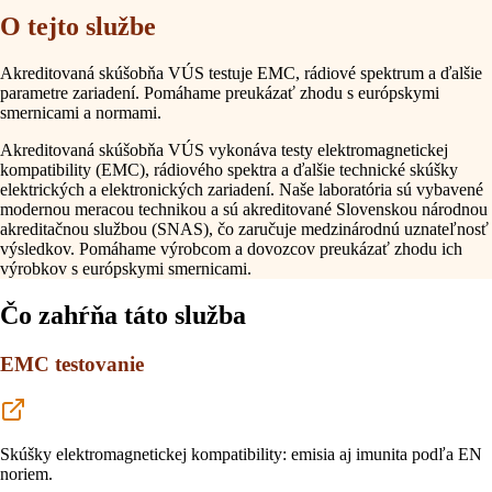
O tejto službe
Akreditovaná skúšobňa VÚS testuje EMC, rádiové spektrum a ďalšie
parametre zariadení. Pomáhame preukázať zhodu s európskymi
smernicami a normami.
Akreditovaná skúšobňa VÚS vykonáva testy elektromagnetickej
kompatibility (EMC), rádiového spektra a ďalšie technické skúšky
elektrických a elektronických zariadení. Naše laboratória sú vybavené
modernou meracou technikou a sú akreditované Slovenskou národnou
akreditačnou službou (SNAS), čo zaručuje medzinárodnú uznateľnosť
výsledkov. Pomáhame výrobcom a dovozcov preukázať zhodu ich
výrobkov s európskymi smernicami.
Čo zahŕňa táto služba
EMC testovanie
Skúšky elektromagnetickej kompatibility: emisia aj imunita podľa EN
noriem.