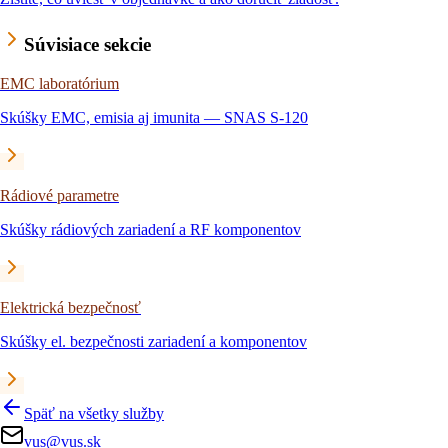
Súvisiace sekcie
EMC laboratórium
Skúšky EMC, emisia aj imunita — SNAS S-120
Rádiové parametre
Skúšky rádiových zariadení a RF komponentov
Elektrická bezpečnosť
Skúšky el. bezpečnosti zariadení a komponentov
Späť na všetky služby
vus@vus.sk