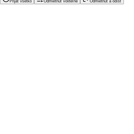
Prijať všetko
Odmietnuť voliteľné
Odmietnuť a odísť