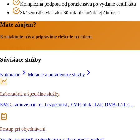
Komplexná podpora od poradenstva po vydanie certifikátu
Skúsenosti s viac ako 30 rokmi skúšobnej činnosti
Máte záujem?
Kontaktujte nás a pripravíme riešenie na mieru.
Kontaktujte nás
Súvisiace služby
Kalibrácie
Meracie a poradenské služby
Laboratóriá a špeciálne služby
EMC, rádiové par., el. bezpečnosť, EMP, hluk, TZP, DVB-T/-T2…
Postup pri objednávaní
Zistite, čo uviesť v objednávke a ako doručiť žiadosť.