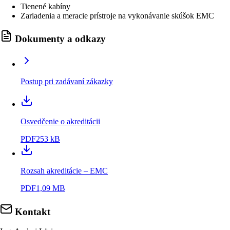
Tienené kabíny
Zariadenia a meracie prístroje na vykonávanie skúšok EMC
Dokumenty a odkazy
Postup pri zadávaní zákazky
Osvedčenie o akreditácii
PDF
253 kB
Rozsah akreditácie – EMC
PDF
1,09 MB
Kontakt