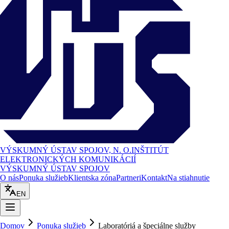
VÝSKUMNÝ ÚSTAV SPOJOV, N. O.
INŠTITÚT
ELEKTRONICKÝCH KOMUNIKÁCIÍ
VÝSKUMNÝ ÚSTAV SPOJOV
O nás
Ponuka služieb
Klientska zóna
Partneri
Kontakt
Na stiahnutie
EN
Domov
Ponuka služieb
Laboratóriá a špeciálne služby