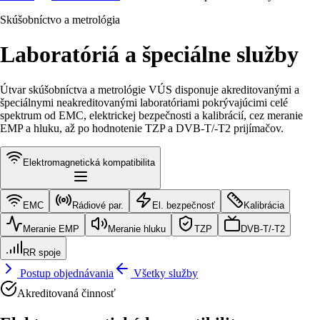
Skúšobníctvo a metrológia
Laboratóriá a špeciálne služby
Útvar skúšobníctva a metrológie VÚS disponuje akreditovanými a
špeciálnymi neakreditovanými laboratóriami pokrývajúcimi celé
spektrum od EMC, elektrickej bezpečnosti a kalibrácií, cez meranie
EMP a hluku, až po hodnotenie TZP a DVB-T/-T2 prijímačov.
Elektromagnetická kompatibilita
EMC
Rádiové par.
El. bezpečnosť
Kalibrácia
Meranie EMP
Meranie hluku
TZP
DVB-T/-T2
RR spoje
Postup objednávania
Všetky služby
Akreditovaná činnosť