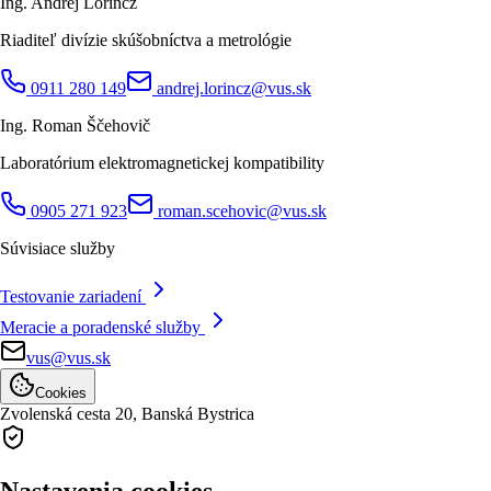
Ing. Andrej Lörincz
Riaditeľ divízie skúšobníctva a metrológie
0911 280 149
andrej.lorincz@vus.sk
Ing. Roman Ščehovič
Laboratórium elektromagnetickej kompatibility
0905 271 923
roman.scehovic@vus.sk
Súvisiace služby
Testovanie zariadení
Meracie a poradenské služby
vus@vus.sk
Cookies
Zvolenská cesta 20,
Banská Bystrica