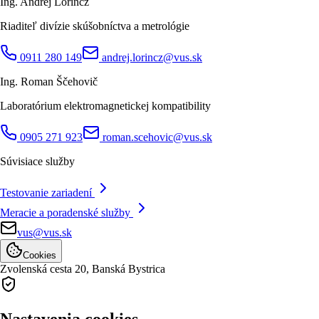
Ing. Andrej Lörincz
Riaditeľ divízie skúšobníctva a metrológie
0911 280 149
andrej.lorincz@vus.sk
Ing. Roman Ščehovič
Laboratórium elektromagnetickej kompatibility
0905 271 923
roman.scehovic@vus.sk
Súvisiace služby
Testovanie zariadení
Meracie a poradenské služby
vus@vus.sk
Cookies
Zvolenská cesta 20,
Banská Bystrica