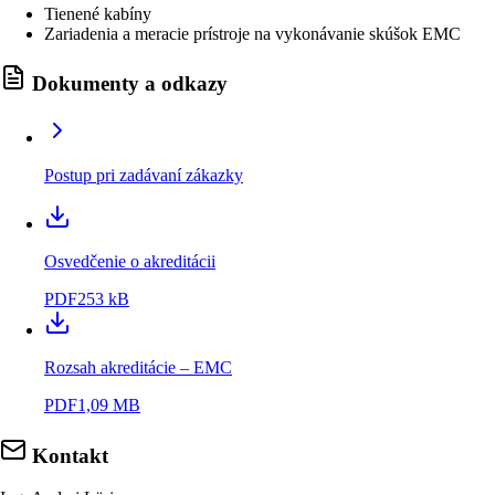
Tienené kabíny
Zariadenia a meracie prístroje na vykonávanie skúšok EMC
Dokumenty a odkazy
Postup pri zadávaní zákazky
Osvedčenie o akreditácii
PDF
253 kB
Rozsah akreditácie – EMC
PDF
1,09 MB
Kontakt