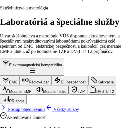
Skúšobníctvo a metrológia
Laboratóriá a špeciálne služby
Útvar skúšobníctva a metrológie VÚS disponuje akreditovanými a
špeciálnymi neakreditovanými laboratóriami pokrývajúcimi celé
spektrum od EMC, elektrickej bezpečnosti a kalibrácií, cez meranie
EMP a hluku, až po hodnotenie TZP a DVB-T/-T2 prijímačov.
Elektromagnetická kompatibilita
EMC
Rádiové par.
El. bezpečnosť
Kalibrácia
Meranie EMP
Meranie hluku
TZP
DVB-T/-T2
RR spoje
Postup objednávania
Všetky služby
Akreditovaná činnosť