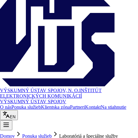
VÝSKUMNÝ ÚSTAV SPOJOV, N. O.
INŠTITÚT
ELEKTRONICKÝCH KOMUNIKÁCIÍ
VÝSKUMNÝ ÚSTAV SPOJOV
O nás
Ponuka služieb
Klientska zóna
Partneri
Kontakt
Na stiahnutie
EN
Domov
Ponuka služieb
Laboratóriá a špeciálne služby