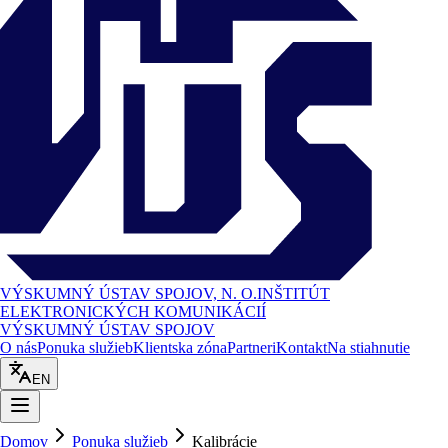
VÝSKUMNÝ ÚSTAV SPOJOV, N. O.
INŠTITÚT
ELEKTRONICKÝCH KOMUNIKÁCIÍ
VÝSKUMNÝ ÚSTAV SPOJOV
O nás
Ponuka služieb
Klientska zóna
Partneri
Kontakt
Na stiahnutie
EN
Domov
Ponuka služieb
Kalibrácie