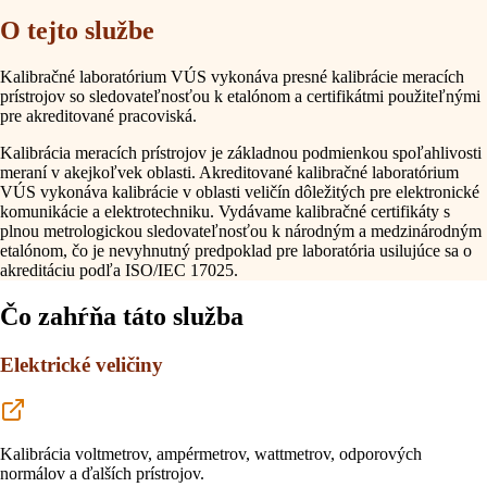
O tejto službe
Kalibračné laboratórium VÚS vykonáva presné kalibrácie meracích
prístrojov so sledovateľnosťou k etalónom a certifikátmi použiteľnými
pre akreditované pracoviská.
Kalibrácia meracích prístrojov je základnou podmienkou spoľahlivosti
meraní v akejkoľvek oblasti. Akreditované kalibračné laboratórium
VÚS vykonáva kalibrácie v oblasti veličín dôležitých pre elektronické
komunikácie a elektrotechniku. Vydávame kalibračné certifikáty s
plnou metrologickou sledovateľnosťou k národným a medzinárodným
etalónom, čo je nevyhnutný predpoklad pre laboratória usilujúce sa o
akreditáciu podľa ISO/IEC 17025.
Čo zahŕňa táto služba
Elektrické veličiny
Kalibrácia voltmetrov, ampérmetrov, wattmetrov, odporových
normálov a ďalších prístrojov.